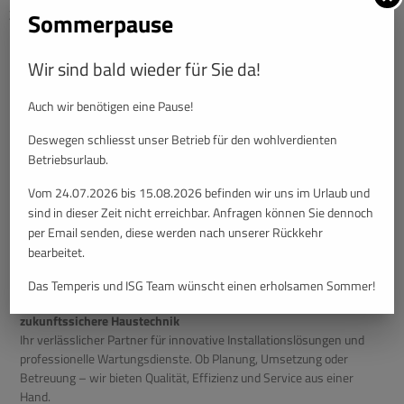
Zeit, Geld und Stress spart.
Sommerpause
Wir sind bald wieder für Sie da!
Auch wir benötigen eine Pause!
Deswegen schliesst unser Betrieb für den wohlverdienten
Betriebsurlaub.
Vom 24.07.2026 bis 15.08.2026 befinden wir uns im Urlaub und
sind in dieser Zeit nicht erreichbar. Anfragen können Sie dennoch
per Email senden, diese werden nach unserer Rückkehr
bearbeitet.
Das Temperis und ISG Team wünscht einen erholsamen Sommer!
Temperis & ISG Installationstechnik – Gemeinsam für
zukunftssichere Haustechnik
Ihr verlässlicher Partner für innovative Installationslösungen und
professionelle Wartungsdienste. Ob Planung, Umsetzung oder
Betreuung – wir bieten Qualität, Effizienz und Service aus einer
Hand.