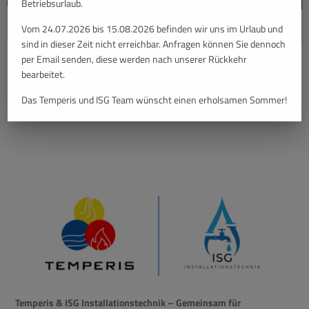
Betriebsurlaub.
Vom 24.07.2026 bis 15.08.2026 befinden wir uns im Urlaub und
sind in dieser Zeit nicht erreichbar. Anfragen können Sie dennoch
Hohe Energiekosten, schlechte Luftqualität oder unerwartete Ausfälle?
per Email senden, diese werden nach unserer Rückkehr
Regelmäßige Wartung von Lüftungs- und Klimaanlagen sorgt für
bearbeitet.
effizienten Betrieb, niedrigere Kosten und ein angenehmes Raumklima.
Das Temperis und ISG Team wünscht einen erholsamen Sommer!
Temperis & ISG Installationstechnik – Gemeinsam für