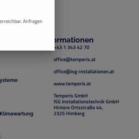
erreichbar. Anfragen
Informationen
+43 1 343 42 70
office@temperis.at
office@isg-installationen.at
systeme
www.temperis.at
Temperis GmbH
ISG Installationstechnik GmbH
Hintere Ortsstraße 44,
2325 Himberg
Klimawartung
n