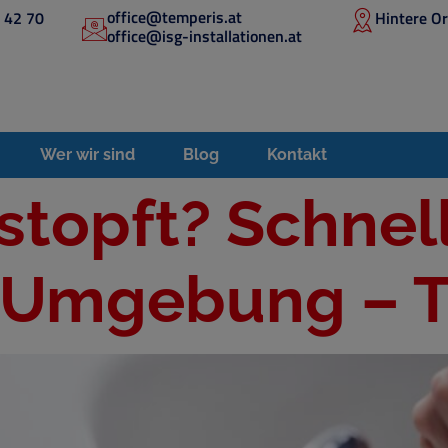
office@temperis.at
 42 70
Hintere O
office@isg-installationen.at
Wer wir sind
Blog
Kontakt
stopft? Schnell
 Umgebung – T