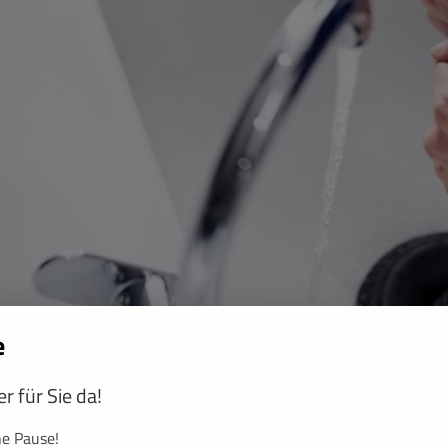
e
r für Sie da!
erg und Umgebung (bis 30 km) hilft schnell und zuverlässig bei R
ne Pause!