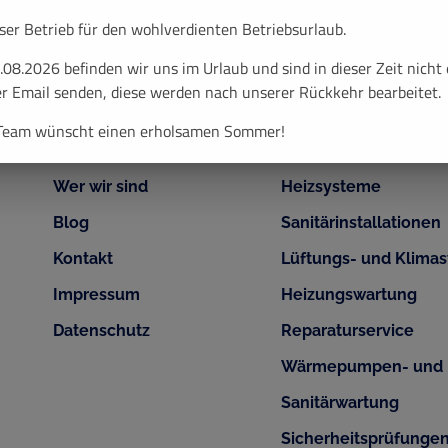
er Betrieb für den wohlverdienten Betriebsurlaub.
08.2026 befinden wir uns im Urlaub und sind in dieser Zeit nicht 
r Email senden, diese werden nach unserer Rückkehr bearbeitet.
Quick Links
Services
 Team wünscht einen erholsamen Sommer!
Unsere Leistungen
Wärmepumpen
Wer wir sind
Heizsysteme
Blog
Sanitärinstallationen
Kontakt
Lüftungs- und Klima
Impressum
Heizungswartung
Datenschutz
Reparaturservice
Wärmepumpen- und 
Sanitärwartung
Sicherheitsprüfunge