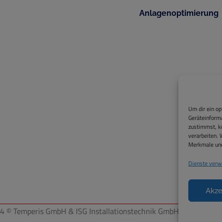
Anlagenoptimierung
Um dir ein op
Geräteinforma
zustimmst, kö
verarbeiten. 
Merkmale und
Dienste verw
Akze
4 © Temperis GmbH & ISG Installationstechnik GmbH, Website by