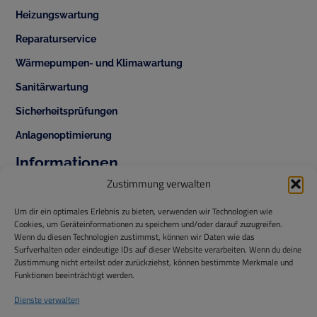
Heizungswartung
Reparaturservice
Wärmepumpen- und Klimawartung
Sanitärwartung
Sicherheitsprüfungen
Anlagenoptimierung
Informationen
+43 1 343 42 70
Zustimmung verwalten
office@temperis.at
Um dir ein optimales Erlebnis zu bieten, verwenden wir Technologien wie
Cookies, um Geräteinformationen zu speichern und/oder darauf zuzugreifen.
office@isg-installationen.at
Wenn du diesen Technologien zustimmst, können wir Daten wie das
Surfverhalten oder eindeutige IDs auf dieser Website verarbeiten. Wenn du deine
www.temperis.at
Zustimmung nicht erteilst oder zurückziehst, können bestimmte Merkmale und
Funktionen beeinträchtigt werden.
Temperis GmbH
ISG Installationstechnik GmbH
Dienste verwalten
Hintere Ortsstraße 44,