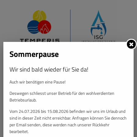
Sommerpause
Temperis & ISG Installationstechnik – Gemeinsam für
zukunftssichere Haustechnik
Wir sind bald wieder für Sie da!
Ihr verlässlicher Partner für innovative Installationslösungen und
professionelle Wartungsdienste. Ob Planung, Umsetzung oder
Auch wir benötigen eine Pause!
Betreuung – wir bieten Qualität, Effizienz und Service aus einer
Hand.
Deswegen schliesst unser Betrieb für den wohlverdienten
Betriebsurlaub.
Vom 24.07.2026 bis 15.08.2026 befinden wir uns im Urlaub und
sind in dieser Zeit nicht erreichbar. Anfragen können Sie dennoch
per Email senden, diese werden nach unserer Rückkehr
bearbeitet.