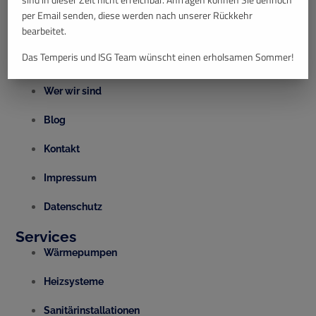
per Email senden, diese werden nach unserer Rückkehr
bearbeitet.
Quick Links
Das Temperis und ISG Team wünscht einen erholsamen Sommer!
Unsere Leistungen
Wer wir sind
Blog
Kontakt
Impressum
Datenschutz
Services
Wärmepumpen
Heizsysteme
Sanitärinstallationen