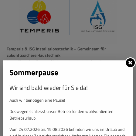
Temperis & ISG Installationstechnik – Gemeinsam für
zukunftssichere Haustechnik
Ihr verlässlicher Partner für innovative Installationslösungen und
professionelle Wartungsdienste. Ob Planung, Umsetzung oder
Sommerpause
Betreuung – wir bieten Qualität, Effizienz und Service aus einer
Hand.
Wir sind bald wieder für Sie da!
Auch wir benötigen eine Pause!
Deswegen schliesst unser Betrieb für den wohlverdienten
Betriebsurlaub.
Vom 24.07.2026 bis 15.08.2026 befinden wir uns im Urlaub und
sind in dieser Zeit nicht erreichbar. Anfragen können Sie dennoch