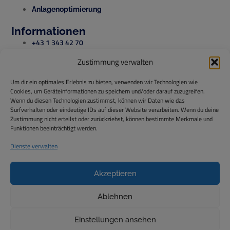
Anlagenoptimierung
Informationen
+43 1 343 42 70
Zustimmung verwalten
office@temperis.at
Um dir ein optimales Erlebnis zu bieten, verwenden wir Technologien wie
office@isg-installationen.at
Cookies, um Geräteinformationen zu speichern und/oder darauf zuzugreifen.
Wenn du diesen Technologien zustimmst, können wir Daten wie das
www.temperis.at
Surfverhalten oder eindeutige IDs auf dieser Website verarbeiten. Wenn du deine
Zustimmung nicht erteilst oder zurückziehst, können bestimmte Merkmale und
Temperis GmbH
Funktionen beeinträchtigt werden.
ISG Installationstechnik GmbH
Dienste verwalten
Hintere Ortsstraße 44,
2325 Himberg
Akzeptieren
Ablehnen
Einstellungen ansehen
Copyright 2024 © Temperis GmbH & ISG Installationstechnik GmbH,