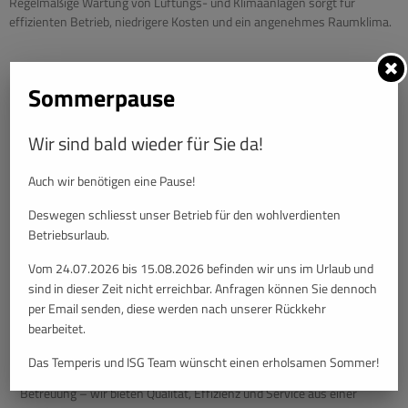
Regelmäßige Wartung von Lüftungs- und Klimaanlagen sorgt für
effizienten Betrieb, niedrigere Kosten und ein angenehmes Raumklima.
Sommerpause
Wir sind bald wieder für Sie da!
Auch wir benötigen eine Pause!
Deswegen schliesst unser Betrieb für den wohlverdienten
Betriebsurlaub.
Vom 24.07.2026 bis 15.08.2026 befinden wir uns im Urlaub und
sind in dieser Zeit nicht erreichbar. Anfragen können Sie dennoch
per Email senden, diese werden nach unserer Rückkehr
Temperis & ISG Installationstechnik – Gemeinsam für
bearbeitet.
zukunftssichere Haustechnik
Ihr verlässlicher Partner für innovative Installationslösungen und
Das Temperis und ISG Team wünscht einen erholsamen Sommer!
professionelle Wartungsdienste. Ob Planung, Umsetzung oder
Betreuung – wir bieten Qualität, Effizienz und Service aus einer