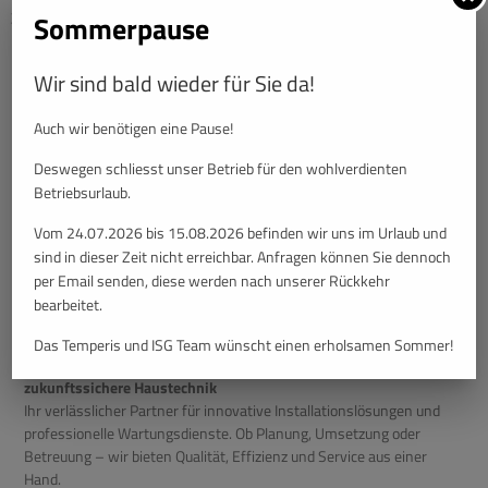
Zeit, Geld und Stress spart.
Sommerpause
Wir sind bald wieder für Sie da!
Auch wir benötigen eine Pause!
Deswegen schliesst unser Betrieb für den wohlverdienten
Betriebsurlaub.
Vom 24.07.2026 bis 15.08.2026 befinden wir uns im Urlaub und
sind in dieser Zeit nicht erreichbar. Anfragen können Sie dennoch
per Email senden, diese werden nach unserer Rückkehr
bearbeitet.
Das Temperis und ISG Team wünscht einen erholsamen Sommer!
Temperis & ISG Installationstechnik – Gemeinsam für
zukunftssichere Haustechnik
Ihr verlässlicher Partner für innovative Installationslösungen und
professionelle Wartungsdienste. Ob Planung, Umsetzung oder
Betreuung – wir bieten Qualität, Effizienz und Service aus einer
Hand.