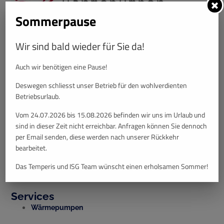
Sommerpause
Wir sind bald wieder für Sie da!
Quick Links
Auch wir benötigen eine Pause!
Unsere Leistungen
Deswegen schliesst unser Betrieb für den wohlverdienten
Wer wir sind
Betriebsurlaub.
Blog
Vom 24.07.2026 bis 15.08.2026 befinden wir uns im Urlaub und
sind in dieser Zeit nicht erreichbar. Anfragen können Sie dennoch
Kontakt
per Email senden, diese werden nach unserer Rückkehr
bearbeitet.
Impressum
Das Temperis und ISG Team wünscht einen erholsamen Sommer!
Datenschutz
Services
Wärmepumpen