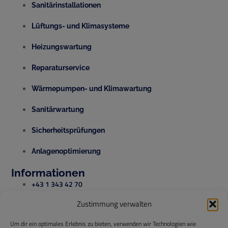
Sanitärinstallationen
Lüftungs- und Klimasysteme
Heizungswartung
Reparaturservice
Wärmepumpen- und Klimawartung
Sanitärwartung
Sicherheitsprüfungen
Anlagenoptimierung
Informationen
+43 1 343 42 70
Zustimmung verwalten
office@temperis.at
Um dir ein optimales Erlebnis zu bieten, verwenden wir Technologien wie
office@isg-installationen.at