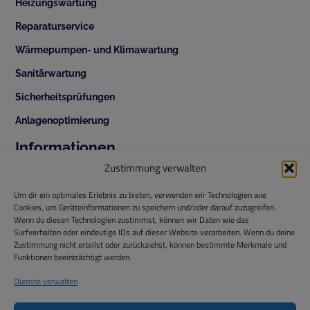
Heizungswartung
Reparaturservice
Wärmepumpen- und Klimawartung
Sanitärwartung
Sicherheitsprüfungen
Anlagenoptimierung
Informationen
+43 1 343 42 70
Zustimmung verwalten
office@temperis.at
Um dir ein optimales Erlebnis zu bieten, verwenden wir Technologien wie
Cookies, um Geräteinformationen zu speichern und/oder darauf zuzugreifen.
office@isg-installationen.at
Wenn du diesen Technologien zustimmst, können wir Daten wie das
Surfverhalten oder eindeutige IDs auf dieser Website verarbeiten. Wenn du deine
www.temperis.at
Zustimmung nicht erteilst oder zurückziehst, können bestimmte Merkmale und
Funktionen beeinträchtigt werden.
Temperis GmbH
ISG Installationstechnik GmbH
Dienste verwalten
Hintere Ortsstraße 44,
2325 Himberg