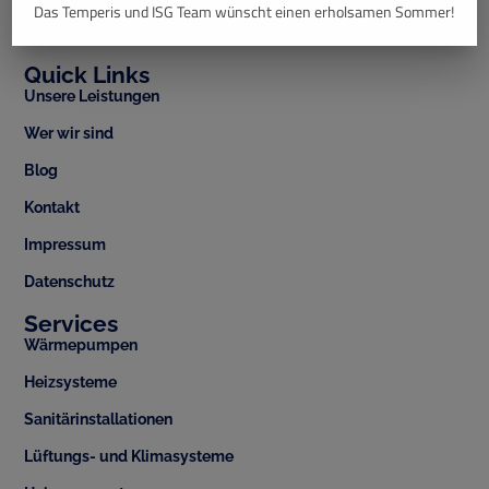
Das Temperis und ISG Team wünscht einen erholsamen Sommer!
Quick Links
Unsere Leistungen
Wer wir sind
Blog
Kontakt
Impressum
Datenschutz
Services
Wärmepumpen
Heizsysteme
Sanitärinstallationen
Lüftungs- und Klimasysteme