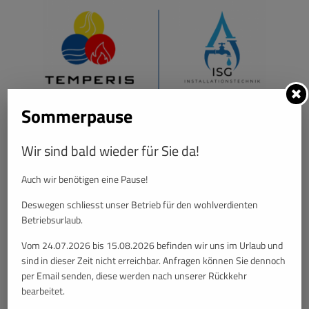
Sommerpause
Temperis & ISG Installationstechnik – Gemeinsam für
zukunftssichere Haustechnik
Ihr verlässlicher Partner für innovative Installationslösungen und
Wir sind bald wieder für Sie da!
professionelle Wartungsdienste. Ob Planung, Umsetzung oder
Betreuung – wir bieten Qualität, Effizienz und Service aus einer
Auch wir benötigen eine Pause!
Hand.
Deswegen schliesst unser Betrieb für den wohlverdienten
Betriebsurlaub.
Vom 24.07.2026 bis 15.08.2026 befinden wir uns im Urlaub und
sind in dieser Zeit nicht erreichbar. Anfragen können Sie dennoch
per Email senden, diese werden nach unserer Rückkehr
bearbeitet.