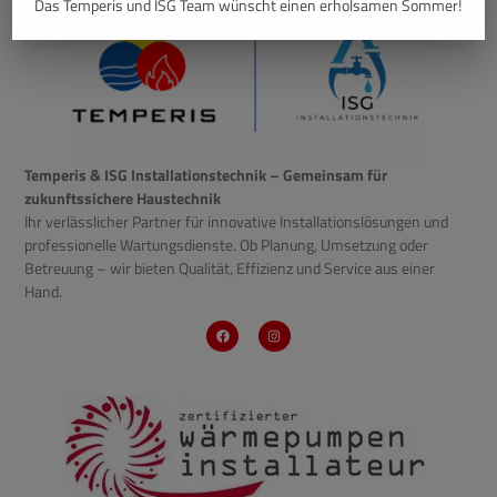
Das Temperis und ISG Team wünscht einen erholsamen Sommer!
Temperis & ISG Installationstechnik – Gemeinsam für
zukunftssichere Haustechnik
Ihr verlässlicher Partner für innovative Installationslösungen und
professionelle Wartungsdienste. Ob Planung, Umsetzung oder
Betreuung – wir bieten Qualität, Effizienz und Service aus einer
Hand.