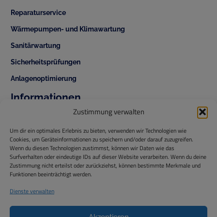
Reparaturservice
Wärmepumpen- und Klimawartung
Sanitärwartung
Sicherheitsprüfungen
Anlagenoptimierung
Informationen
+43 1 343 42 70
Zustimmung verwalten
office@temperis.at
Um dir ein optimales Erlebnis zu bieten, verwenden wir Technologien wie
Cookies, um Geräteinformationen zu speichern und/oder darauf zuzugreifen.
office@isg-installationen.at
Wenn du diesen Technologien zustimmst, können wir Daten wie das
Surfverhalten oder eindeutige IDs auf dieser Website verarbeiten. Wenn du deine
www.temperis.at
Zustimmung nicht erteilst oder zurückziehst, können bestimmte Merkmale und
Funktionen beeinträchtigt werden.
Temperis GmbH
ISG Installationstechnik GmbH
Dienste verwalten
Hintere Ortsstraße 44,
2325 Himberg
Akzeptieren