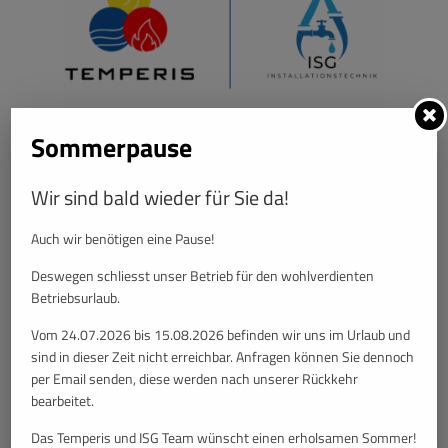
Temperis & ISG Installationstechnik – Gemeinsam für
Sommerpause
zukunftssichere Haustechnik
Ihr verlässlicher Partner für innovative Installationslösungen und
professionelle Wartungsdienste. Ob Planung, Umsetzung oder
Wir sind bald wieder für Sie da!
Betreuung – wir bieten Qualität, Effizienz und Service aus einer
Hand.
Auch wir benötigen eine Pause!
Deswegen schliesst unser Betrieb für den wohlverdienten
Betriebsurlaub.
Vom 24.07.2026 bis 15.08.2026 befinden wir uns im Urlaub und
sind in dieser Zeit nicht erreichbar. Anfragen können Sie dennoch
per Email senden, diese werden nach unserer Rückkehr
bearbeitet.
Das Temperis und ISG Team wünscht einen erholsamen Sommer!