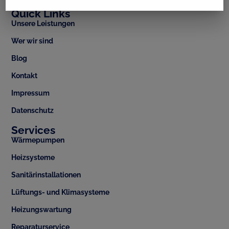
Quick Links
Unsere Leistungen
Wer wir sind
Blog
Kontakt
Impressum
Datenschutz
Services
Wärmepumpen
Heizsysteme
Sanitärinstallationen
Lüftungs- und Klimasysteme
Heizungswartung
Reparaturservice