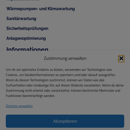
Wärmepumpen- und Klimawartung
Sanitärwartung
Sicherheitsprüfungen
Anlagenoptimierung
Informationen
+43 1 343 42 70
Zustimmung verwalten
office@temperis.at
Um dir ein optimales Erlebnis zu bieten, verwenden wir Technologien wie
Cookies, um Geräteinformationen zu speichern und/oder darauf zuzugreifen.
office@isg-installationen.at
Wenn du diesen Technologien zustimmst, können wir Daten wie das
Surfverhalten oder eindeutige IDs auf dieser Website verarbeiten. Wenn du deine
www.temperis.at
Zustimmung nicht erteilst oder zurückziehst, können bestimmte Merkmale und
Funktionen beeinträchtigt werden.
Temperis GmbH
ISG Installationstechnik GmbH
Dienste verwalten
Hintere Ortsstraße 44,
2325 Himberg
Akzeptieren