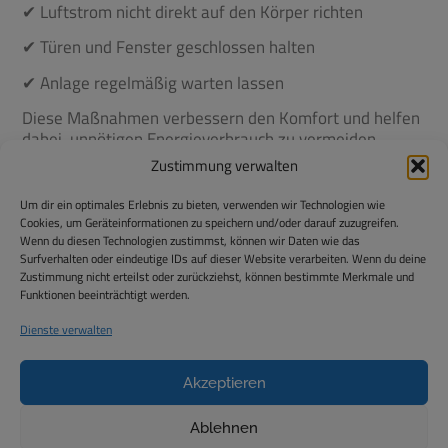
✔ Luftstrom nicht direkt auf den Körper richten
✔ Türen und Fenster geschlossen halten
✔ Anlage regelmäßig warten lassen
Diese Maßnahmen verbessern den Komfort und helfen
dabei, unnötigen Energieverbrauch zu vermeiden.
Zustimmung verwalten
Kann eine Klimaanlage gesundheitliche
Probleme verursachen?
Um dir ein optimales Erlebnis zu bieten, verwenden wir Technologien wie
Grundsätzlich ist eine Klimaanlage nicht gesundheitsschädlich,
Cookies, um Geräteinformationen zu speichern und/oder darauf zuzugreifen.
wenn sie korrekt genutzt wird. Beschwerden entstehen meist durch
Wenn du diesen Technologien zustimmst, können wir Daten wie das
falsche Einstellungen oder mangelnde Wartung.
Surfverhalten oder eindeutige IDs auf dieser Website verarbeiten. Wenn du deine
Zustimmung nicht erteilst oder zurückziehst, können bestimmte Merkmale und
Mögliche Ursachen für Beschwerden:
Funktionen beeinträchtigt werden.
Zu niedrige Temperaturen
Dienste verwalten
Verschmutzte Filter
Direkter Luftzug
Akzeptieren
Zu trockene Raumluft
Eine fachgerecht installierte und regelmäßig gewartete Klimaanlage
Ablehnen
sorgt hingegen für ein angenehmes und gesundes Raumklima.